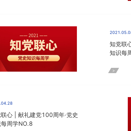
2021.05.0
知党联心
知识每周
>
.04.28
联心 | 献礼建党100周年·党史
每周学NO.8