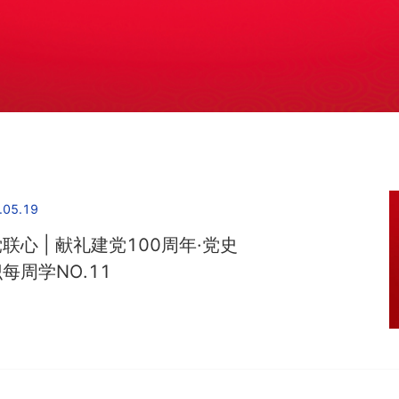
.05.19
联心 | 献礼建党100周年·党史
每周学NO.11