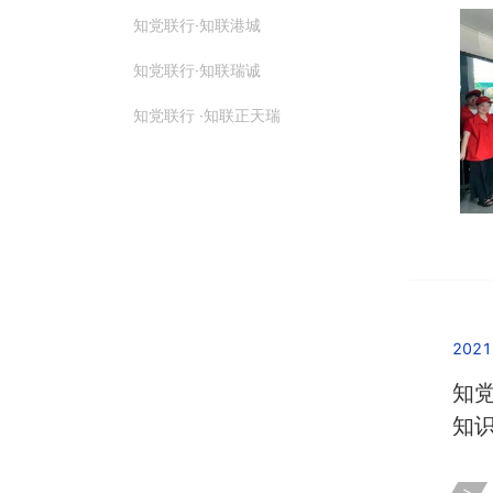
知党联行·知联港城
知党联行·知联瑞诚
知党联行 ·知联正天瑞
2021
知党
知识
>