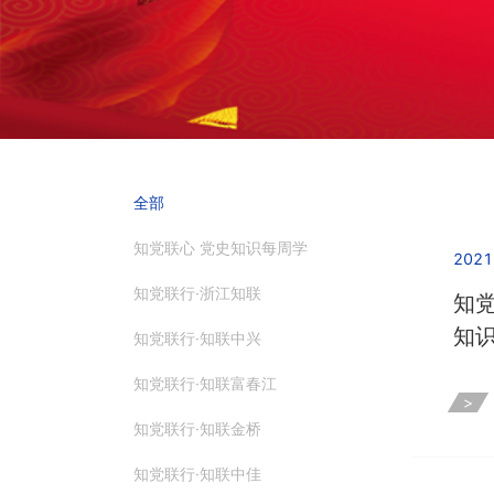
全部
知党联心 党史知识每周学
2021
知党联行·浙江知联
知党
知识
知党联行·知联中兴
知党联行·知联富春江
>
知党联行·知联金桥
知党联行·知联中佳