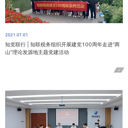
2021.07.01
知党联行 | 知联税务组织开展建党100周年走进“两
山”理论发源地主题党建活动
>