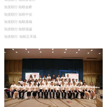
知党联行·知联金桥
知党联行·知联中佳
知党联行·知联港城
知党联行·知联瑞诚
知党联行 ·知联正天瑞