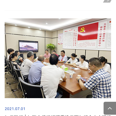
>
2021.07.01