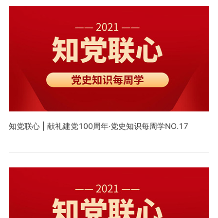
知党联心 | 献礼建党100周年·党史知识每周学NO.17