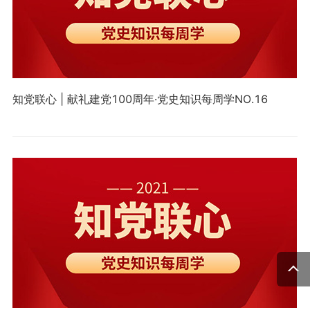
知党联心 | 献礼建党100周年·党史知识每周学NO.16